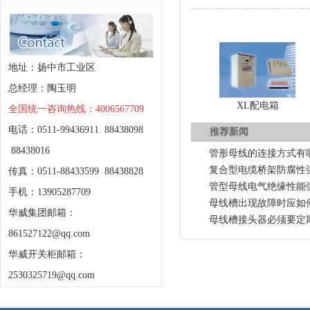
地址：扬中市工业区
总经理：陶玉明
XL配电箱
全国统一咨询热线：4006567709
电话：0511-99436911 88438098
推荐新闻
88438016
管形母线的连接方式有
复合型电缆桥架防腐性
传真：0511-88433599 88438828
管型母线电气绝缘性能
手机：13905287709
母线槽出现故障时应如
华威集团邮箱：
母线槽接头器必须要定
861527122@qq.com
华威开关柜邮箱：
2530325719@qq.com