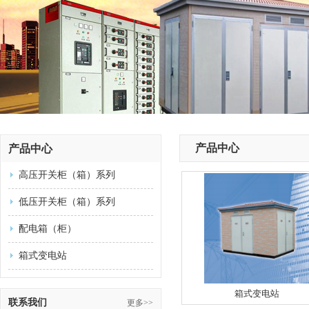
产品中心
产品中心
高压开关柜（箱）系列
低压开关柜（箱）系列
配电箱（柜）
箱式变电站
箱式变电站
联系我们
更多>>