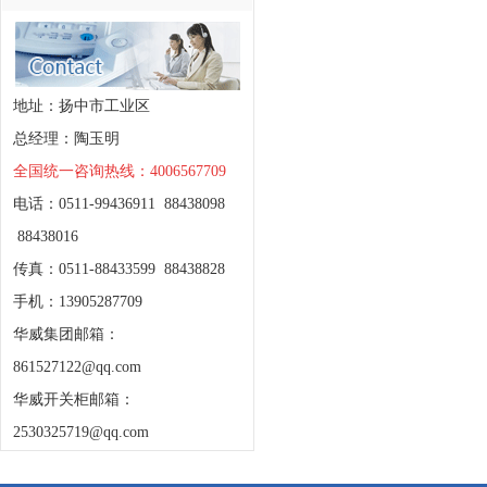
地址：扬中市工业区
总经理：陶玉明
全国统一咨询热线：4006567709
电话：0511-99436911 88438098
88438016
传真：0511-88433599 88438828
手机：13905287709
华威集团邮箱：
861527122@qq.com
华威开关柜邮箱：
2530325719@qq.com