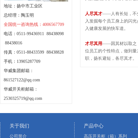
地址：扬中市工业区
人尽其才
——人有长短，不
总经理：陶玉明
入发掘每个员工身上的闪光
全国统一咨询热线：4006567709
入健康发展的快车道。
电话：0511-99436911 88438098
88438016
才尽其用
——因其材以取之
位员工的个性特点，做到量
传真：0511-88433599 88438828
职，扬长避短，各尽其才。
手机：13905287709
华威集团邮箱：
861527122@qq.com
华威开关柜邮箱：
2530325719@qq.com
关于我们
产品中心
公司简介
高压开关柜（箱）系列