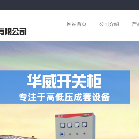
网站首页
公司介绍
产